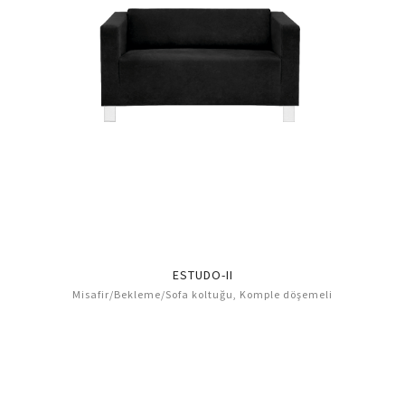
ESTUDO-II
Misafir/Bekleme/Sofa koltuğu, Komple döşemeli