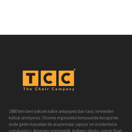
1880'den beri yüksek kalite anlayışımızdan taviz vermeden
koltuk üretiyoruz. Oturma ergonomisi konusunda Avrupa'nın
önde gelen kurumları ile araştırmalar yapıyor ve ürünlerimize
uyguluyoruz. Amacımız ergonomik, kullanıcı dostu, uygun fiyat-