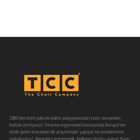
1880'den beri yüksek kalite anlayışımızdan taviz vermeden
koltuk üretiyoruz. Oturma ergonomisi konusunda Avrupa'nın
önde gelen kurumları ile araştırmalar yapıyor ve ürünlerimize
uyguluyoruz. Amacımız ergonomik, kullanıcı dostu, uygun fiyat-