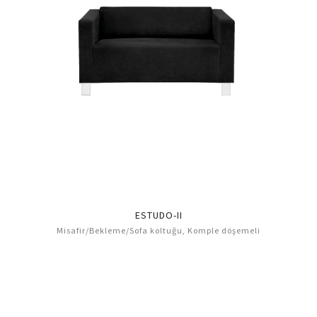
ESTUDO-II
Misafir/Bekleme/Sofa koltuğu, Komple döşemeli