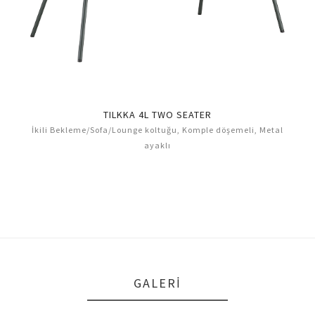
TILKKA 4L TWO SEATER
klı
İkili Bekleme/Sofa/Lounge koltuğu, Komple döşemeli, Metal
Bekl
ayaklı
GALERI