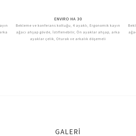
ENVIRO HA 30
kayın
Bekleme ve konferans koltuğu, 4 ayaklı, Ergonomik kayın
Bekl
 arka
ağacı ahşap gövde, İstiflenebilir, Ön ayaklar ahşap, arka
ağac
ayaklar çelik, Oturak ve arkalık döşemeli
GALERI