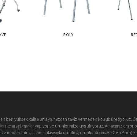
AVE
POLY
RE
en beri yüksek kalite anlayışımızdan taviz vermeden koltuk üretiyoruz.
arı ile araştırmalar yapıyor ve ürünlerimize uyguluyoruz. Amacımız ergono
li ve modern bir tasarım anlayışıyla üretilmiş ürünler sunmak. Ofis (Büro) 