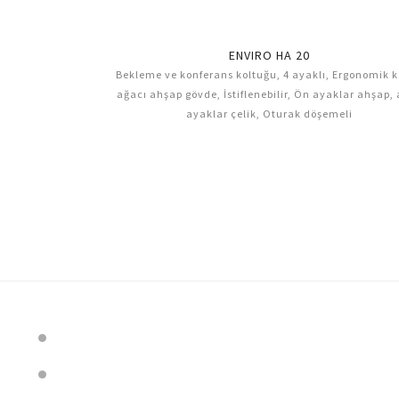
ENVIRO HA 20
, Ergonomik kayın
Bekleme ve konferans koltuğu, 4 ayaklı, Ergonomik 
yaklar ahşap, arka
ağacı ahşap gövde, İstiflenebilir, Ön ayaklar ahşap,
ayaklar çelik, Oturak döşemeli