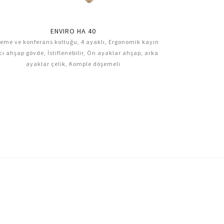
ENVIRO HA 40
eme ve konferans koltuğu, 4 ayaklı, Ergonomik kayın
Bekleme ve konfe
ı ahşap gövde, İstiflenebilir, Ön ayaklar ahşap, arka
kayın a
ayaklar çelik, Komple döşemeli