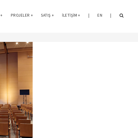
+
PROJELER
+
SATIŞ
+
İLETIŞIM
+
|
EN
|
ANASAYFA
ÜRÜNLER
OFIS