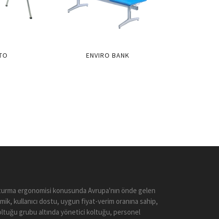
TO
ENVIRO BANK
 Oturma ergonomisi konusunda Avrupa'nın önde gelen
mik, kullanıcı dostu, uygun fiyat-verim oranına sahip,
koltuğu grubu altında yönetici koltuğu, personel