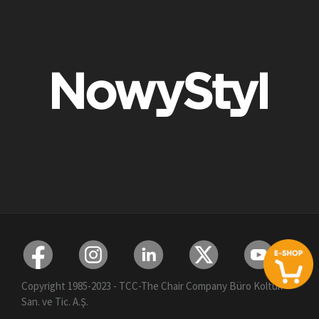
Copyright 1985-2023 - TCC-The Chair Company Büro Koltuk
San. ve Tic. A.Ş.