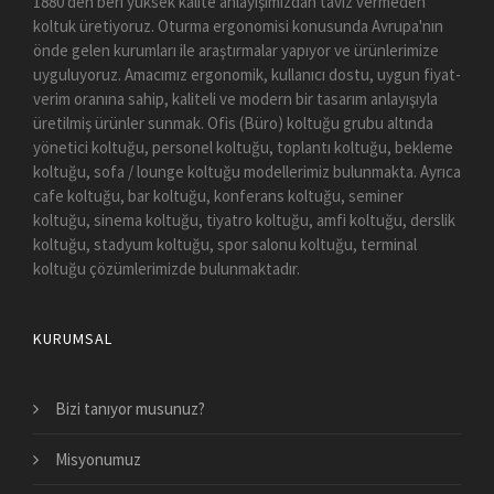
1880'den beri yüksek kalite anlayışımızdan taviz vermeden
koltuk üretiyoruz. Oturma ergonomisi konusunda Avrupa'nın
önde gelen kurumları ile araştırmalar yapıyor ve ürünlerimize
uyguluyoruz. Amacımız ergonomik, kullanıcı dostu, uygun fiyat-
verim oranına sahip, kaliteli ve modern bir tasarım anlayışıyla
üretilmiş ürünler sunmak. Ofis (Büro) koltuğu grubu altında
yönetici koltuğu, personel koltuğu, toplantı koltuğu, bekleme
koltuğu, sofa / lounge koltuğu modellerimiz bulunmakta. Ayrıca
cafe koltuğu, bar koltuğu, konferans koltuğu, seminer
koltuğu, sinema koltuğu, tiyatro koltuğu, amfi koltuğu, derslik
koltuğu, stadyum koltuğu, spor salonu koltuğu, terminal
koltuğu çözümlerimizde bulunmaktadır.
KURUMSAL
Bizi tanıyor musunuz?
Misyonumuz