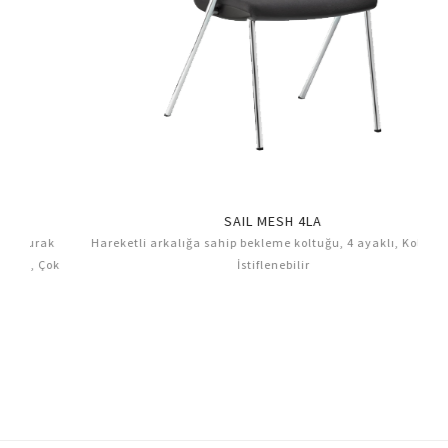
SAIL MESH 4LA
k
Hareketli arkalığa sahip bekleme koltuğu, 4 ayaklı, Kolçaklı,
Har
ok
İstiflenebilir