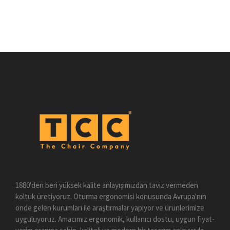
1880'den beri yüksek kalite anlayışımızdan taviz vermeden
koltuk üretiyoruz. Oturma ergonomisi konusunda Avrupa'nın
önde gelen kurumları ile araştırmalar yapıyor ve ürünlerimize
uyguluyoruz. Amacımız ergonomik, kullanıcı dostu, uygun fiyat-