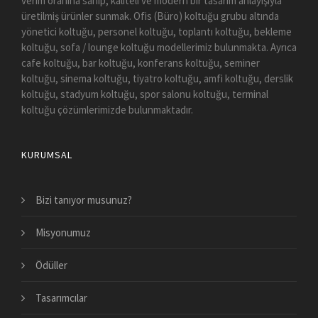
verim oranına sahip, kaliteli ve modern bir tasarım anlayışıyla
üretilmiş ürünler sunmak. Ofis (Büro) koltuğu grubu altında
yönetici koltuğu, personel koltuğu, toplantı koltuğu, bekleme
koltuğu, sofa / lounge koltuğu modellerimiz bulunmakta. Ayrıca
cafe koltuğu, bar koltuğu, konferans koltuğu, seminer
koltuğu, sinema koltuğu, tiyatro koltuğu, amfi koltuğu, derslik
koltuğu, stadyum koltuğu, spor salonu koltuğu, terminal
koltuğu çözümlerimizde bulunmaktadır.
KURUMSAL
Bizi tanıyor musunuz?
Misyonumuz
Ödüller
Tasarımcılar