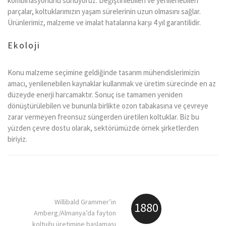
kombinasyonunu sunuyoruz. Değiştirilebilen ve yenilenebilen
parçalar, koltuklarımızın yaşam sürelerinin uzun olmasını sağlar.
Ürünlerimiz, malzeme ve imalat hatalarına karşı 4 yıl garantilidir.
Ekoloji
Konu malzeme seçimine geldiğinde tasarım mühendislerimizin
amacı, yenilenebilen kaynaklar kullanmak ve üretim sürecinde en az
düzeyde enerji harcamaktır. Sonuç ise tamamen yeniden
dönüştürülebilen ve bununla birlikte ozon tabakasına ve çevreye
zarar vermeyen freonsuz süngerden üretilen koltuklar. Biz bu
yüzden çevre dostu olarak, sektörümüzde örnek şirketlerden
biriyiz.
Willibald Grammer’in
1880
Amberg/Almanya’da fayton
koltuğu üretimine başlaması