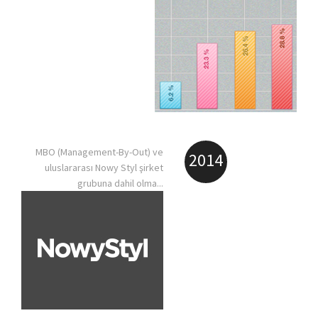
MBO (Management-By-Out) ve
2014
uluslararası Nowy Styl şirket
grubuna dahil olma...