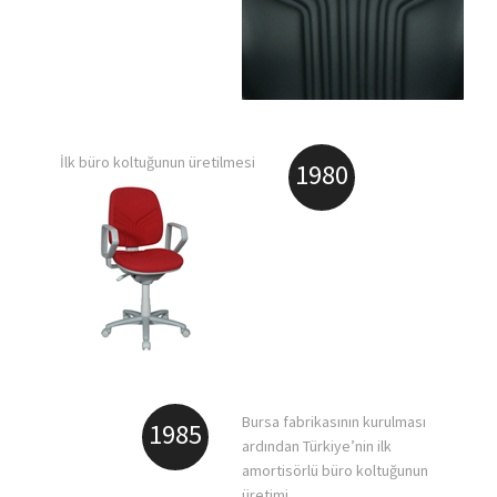
İlk büro koltuğunun üretilmesi
1980
Bursa fabrikasının kurulması
1985
ardından Türkiye’nin ilk
amortisörlü büro koltuğunun
üretimi