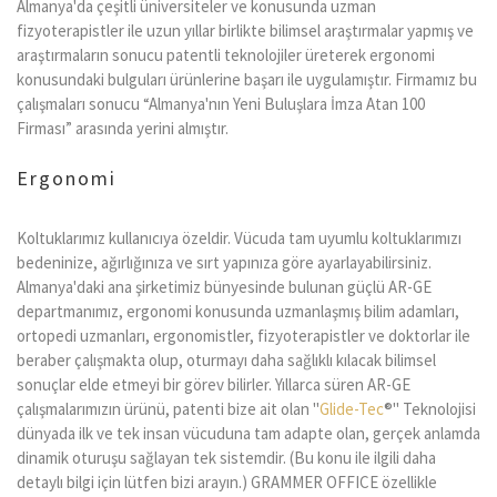
Almanya'da çeşitli üniversiteler ve konusunda uzman
fizyoterapistler ile uzun yıllar birlikte bilimsel araştırmalar yapmış ve
araştırmaların sonucu patentli teknolojiler üreterek ergonomi
konusundaki bulguları ürünlerine başarı ile uygulamıştır. Firmamız bu
çalışmaları sonucu “Almanya'nın Yeni Buluşlara İmza Atan 100
Firması” arasında yerini almıştır.
Ergonomi
Koltuklarımız kullanıcıya özeldir. Vücuda tam uyumlu koltuklarımızı
bedeninize, ağırlığınıza ve sırt yapınıza göre ayarlayabilirsiniz.
Almanya'daki ana şirketimiz bünyesinde bulunan güçlü AR-GE
departmanımız, ergonomi konusunda uzmanlaşmış bilim adamları,
ortopedi uzmanları, ergonomistler, fizyoterapistler ve doktorlar ile
beraber çalışmakta olup, oturmayı daha sağlıklı kılacak bilimsel
sonuçlar elde etmeyi bir görev bilirler. Yıllarca süren AR-GE
çalışmalarımızın ürünü, patenti bize ait olan "
Glide-Tec
®
" Teknolojisi
dünyada ilk ve tek insan vücuduna tam adapte olan, gerçek anlamda
dinamik oturuşu sağlayan tek sistemdir. (Bu konu ile ilgili daha
detaylı bilgi için lütfen bizi arayın.) GRAMMER OFFICE özellikle