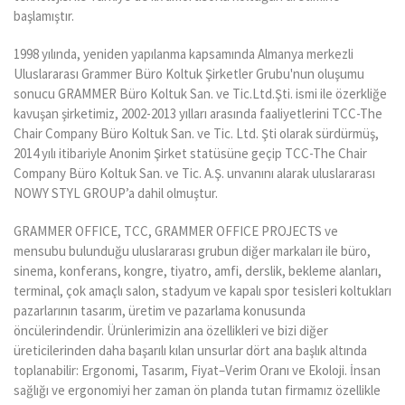
başlamıştır.
1998 yılında, yeniden yapılanma kapsamında Almanya merkezli
Uluslararası Grammer Büro Koltuk Şirketler Grubu'nun oluşumu
sonucu GRAMMER Büro Koltuk San. ve Tic.Ltd.Şti. ismi ile özerkliğe
kavuşan şirketimiz, 2002-2013 yılları arasında faaliyetlerini TCC-The
Chair Company Büro Koltuk San. ve Tic. Ltd. Şti olarak sürdürmüş,
2014 yılı itibariyle Anonim Şirket statüsüne geçip TCC-The Chair
Company Büro Koltuk San. ve Tic. A.Ş. unvanını alarak uluslararası
NOWY STYL GROUP’a dahil olmuştur.
GRAMMER OFFICE, TCC, GRAMMER OFFICE PROJECTS ve
mensubu bulunduğu uluslararası grubun diğer markaları ile büro,
sinema, konferans, kongre, tiyatro, amfi, derslik, bekleme alanları,
terminal, çok amaçlı salon, stadyum ve kapalı spor tesisleri koltukları
pazarlarının tasarım, üretim ve pazarlama konusunda
öncülerindendir. Ürünlerimizin ana özellikleri ve bizi diğer
üreticilerinden daha başarılı kılan unsurlar dört ana başlık altında
toplanabilir: Ergonomi, Tasarım, Fiyat–Verim Oranı ve Ekoloji. İnsan
sağlığı ve ergonomiyi her zaman ön planda tutan firmamız özellikle