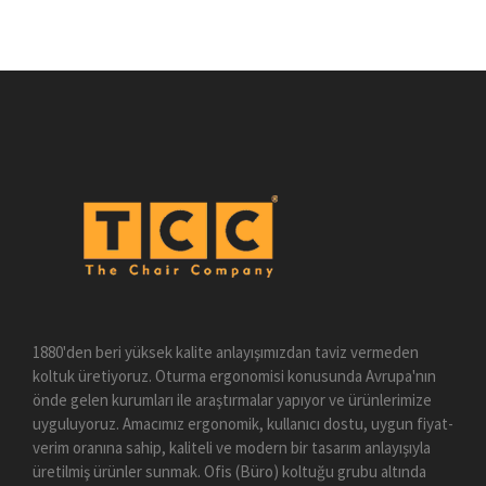
1880'den beri yüksek kalite anlayışımızdan taviz vermeden
koltuk üretiyoruz. Oturma ergonomisi konusunda Avrupa'nın
önde gelen kurumları ile araştırmalar yapıyor ve ürünlerimize
uyguluyoruz. Amacımız ergonomik, kullanıcı dostu, uygun fiyat-
verim oranına sahip, kaliteli ve modern bir tasarım anlayışıyla
üretilmiş ürünler sunmak. Ofis (Büro) koltuğu grubu altında