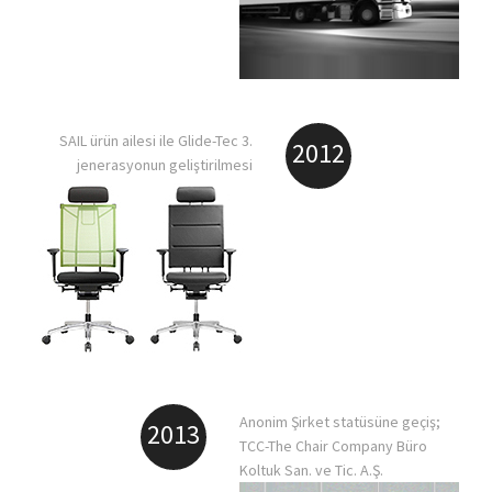
SAIL ürün ailesi ile Glide-Tec 3.
2012
jenerasyonun geliştirilmesi
Anonim Şirket statüsüne geçiş;
2013
TCC-The Chair Company Büro
Koltuk San. ve Tic. A.Ş.