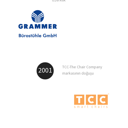
özerklik
TCC-The Chair Company
2001
markasının doğuşu