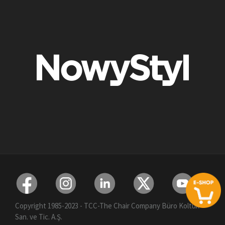
Copyright 1985-2023 - TCC-The Chair Company Büro Koltuk
San. ve Tic. A.Ş.