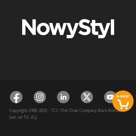
Copyright 1985-2023 - TCC-The Chair Company Büro Koltuk
San. ve Tic. A.Ş.