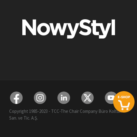
Copyright 1985-2023 - TCC-The Chair Company Büro Koltuk
San. ve Tic. A.Ş.