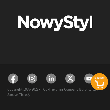
Copyright 1985-2023 - TCC-The Chair Company Büro Koltuk
San. ve Tic. A.Ş.