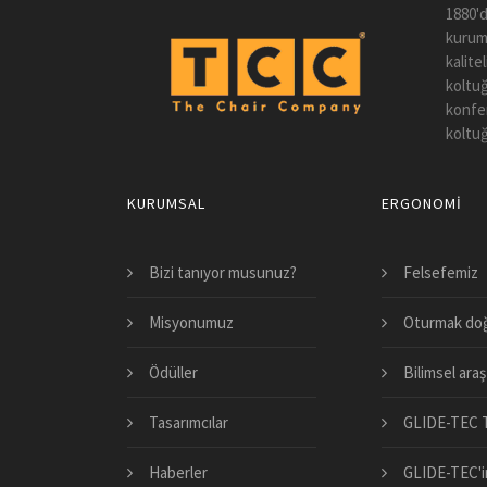
1880'd
kuruml
kalite
koltuğ
konfer
koltuğ
KURUMSAL
ERGONOMI
Bizi tanıyor musunuz?
Felsefemiz
Misyonumuz
Oturmak doğ
Ödüller
Bilimsel araş
Tasarımcılar
GLIDE-TEC T
Haberler
GLIDE-TEC'in