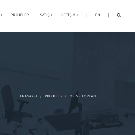
+
PROJELER
+
SATIŞ
+
İLETIŞIM
+
|
EN
|
ANASAYFA
PROJELER
OFIS - TOPLANTI