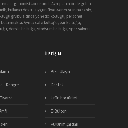
 Oturma ergonomisi konusunda Avrupa'nın önde gelen
mik, kullanıcı dostu, uygun fiyat-verim oranına sahip,
koltuğu grubu altında yönetici koltuğu, personel
 bulunmakta. Ayrıca cafe koltuğu, bar koltuğu,
tuğu, derslik koltuğu, stadyum koltuğu, spor salonu
İLETIŞIM
plantı
Bize Ulaşın
s - Kongre
Destek
Tiyatro
Ürün broşürleri
 Amfi
E-Bülten
sleri
Kullanım şartları