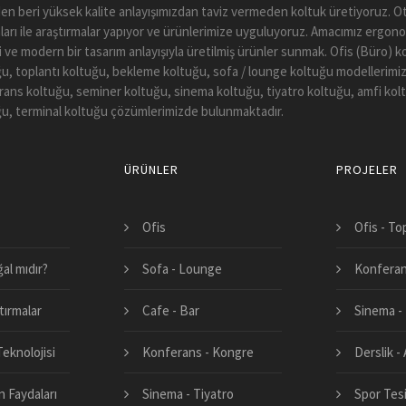
en beri yüksek kalite anlayışımızdan taviz vermeden koltuk üretiyoruz.
arı ile araştırmalar yapıyor ve ürünlerimize uyguluyoruz. Amacımız ergono
li ve modern bir tasarım anlayışıyla üretilmiş ürünler sunmak. Ofis (Büro) 
u, toplantı koltuğu, bekleme koltuğu, sofa / lounge koltuğu modellerimiz
ans koltuğu, seminer koltuğu, sinema koltuğu, tiyatro koltuğu, amfi kol
u, terminal koltuğu çözümlerimizde bulunmaktadır.
ÜRÜNLER
PROJELER
Ofis
Ofis - To
al mıdır?
Sofa - Lounge
Konferan
tırmalar
Cafe - Bar
Sinema - 
eknolojisi
Konferans - Kongre
Derslik -
 Faydaları
Sinema - Tiyatro
Spor Tesi