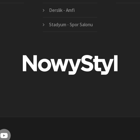
Derslik - Amfi
Stadyum - Spor Salonu