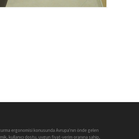
 Oturma ergonomisi konusunda Avrupa'nın önde gelen
mik, kullanıcı dostu, uygun fiyat-verim oranına sahip,