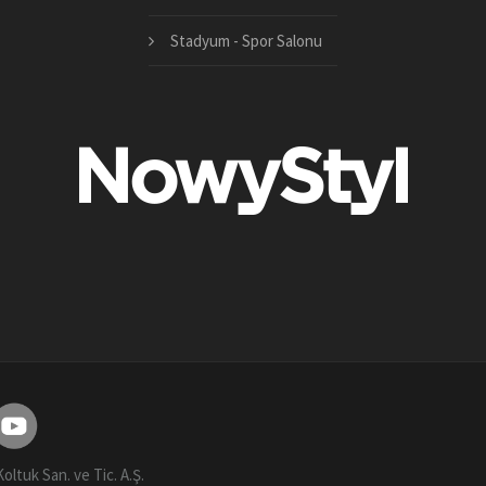
Stadyum - Spor Salonu
tuk San. ve Tic. A.Ş.