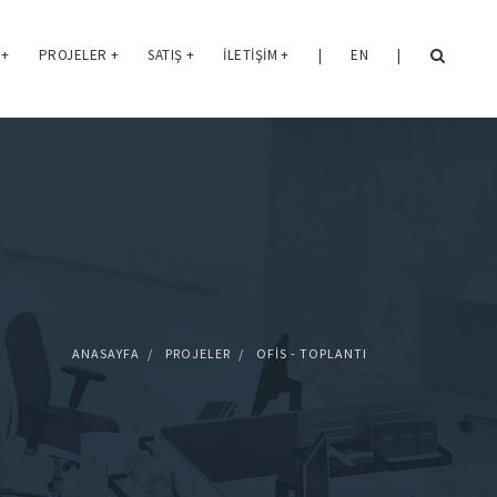
+
PROJELER
+
SATIŞ
+
İLETIŞIM
+
|
EN
|
ANASAYFA
PROJELER
OFIS - TOPLANTI