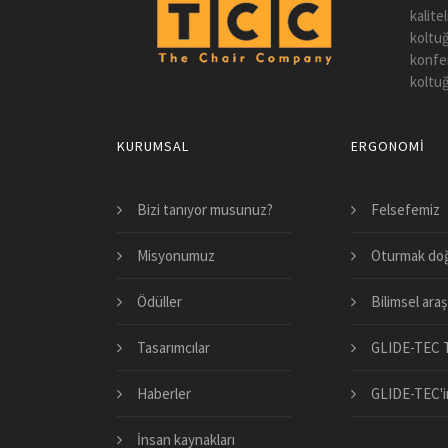
kalite
koltuğ
konfer
koltuğ
KURUMSAL
ERGONOMI
Bizi tanıyor musunuz?
Felsefemiz
Misyonumuz
Oturmak doğ
Ödüller
Bilimsel araş
Tasarımcılar
GLIDE-TEC T
Haberler
GLIDE-TEC'in
İnsan kaynakları