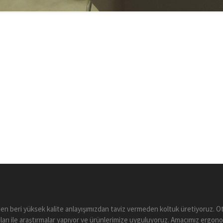
en beri yüksek kalite anlayışımızdan taviz vermeden koltuk üretiyoruz.
arı ile araştırmalar yapıyor ve ürünlerimize uyguluyoruz. Amacımız ergono