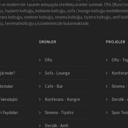
li ve modern bir tasarım anlayışıyla üretilmiş ürünler sunmak. Ofis (Büro) 
u, toplantı koltuğu, bekleme koltuğu, sofa / lounge koltuğu modellerimiz
ans koltuğu, seminer koltuğu, sinema koltuğu, tiyatro koltuğu, amfi kol
u, terminal koltuğu çözümlerimizde bulunmaktadır.
ÜRÜNLER
PROJELER
Ofis
Ofis - To
al mıdır?
Sofa - Lounge
Konferan
tırmalar
Cafe - Bar
Sinema - 
eknolojisi
Konferans - Kongre
Derslik -
 Faydaları
Sinema - Tiyatro
Spor Tesi
Derslik - Amfi