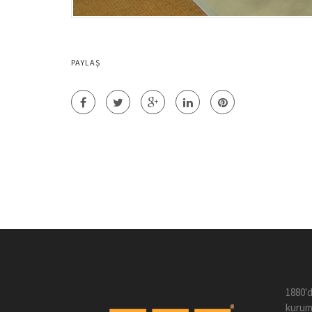
PAYLAŞ
1880'd
kuruml