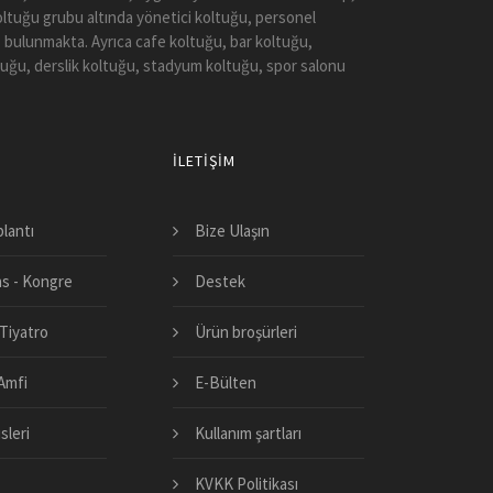
koltuğu grubu altında yönetici koltuğu, personel
 bulunmakta. Ayrıca cafe koltuğu, bar koltuğu,
tuğu, derslik koltuğu, stadyum koltuğu, spor salonu
İLETIŞIM
plantı
Bize Ulaşın
s - Kongre
Destek
Tiyatro
Ürün broşürleri
 Amfi
E-Bülten
sleri
Kullanım şartları
KVKK Politikası