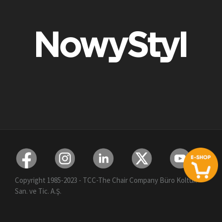
Copyright 1985-2023 - TCC-The Chair Company Büro Koltuk
San. ve Tic. A.Ş.