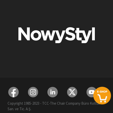
Copyright 1985-2023 - TCC-The Chair Company Büro Koltuk
San. ve Tic. A.Ş.