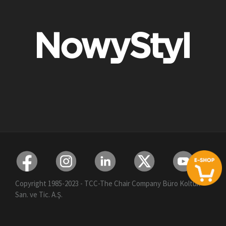
Copyright 1985-2023 - TCC-The Chair Company Büro Koltuk
San. ve Tic. A.Ş.