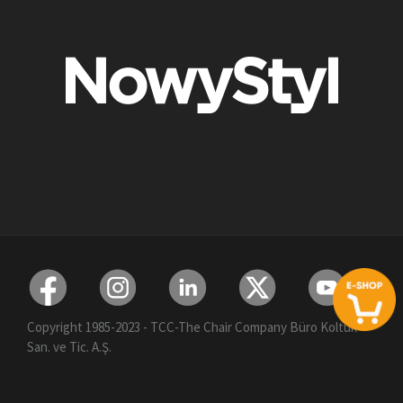
Copyright 1985-2023 - TCC-The Chair Company Büro Koltuk
San. ve Tic. A.Ş.