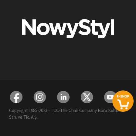
Copyright 1985-2023 - TCC-The Chair Company Büro Koltuk
San. ve Tic. A.Ş.