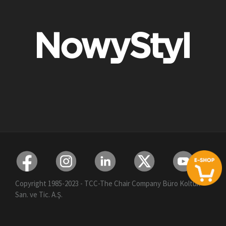
Copyright 1985-2023 - TCC-The Chair Company Büro Koltuk
San. ve Tic. A.Ş.