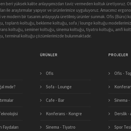
en beri yüksek kalite anlayışımızdan taviz vermeden koltuk üretiyoruz.
arı ile araştırmalar yapıyor ve ürünlerimize uyguluyoruz. Amacımız ergono
li ve modern bir tasarım anlayışıyla üretilmiş ürünler sunmak. Ofis (Büro) 
u, toplantı koltuğu, bekleme koltuğu, sofa / lounge koltuğu modellerimiz
ans koltuğu, seminer koltuğu, sinema koltuğu, tiyatro koltuğu, amfi kol
u, terminal koltuğu çözümlerimizde bulunmaktadır.
ÜRÜNLER
PROJELER
Ofis
Ofis - To
al mıdır?
Sofa - Lounge
Konferan
tırmalar
Cafe - Bar
Sinema - 
eknolojisi
Konferans - Kongre
Derslik -
 Faydaları
Sinema - Tiyatro
Spor Tesi