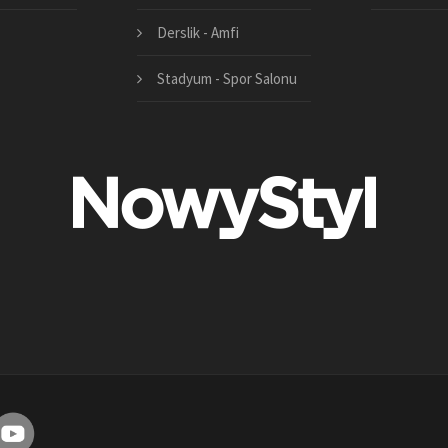
Derslik - Amfi
Stadyum - Spor Salonu