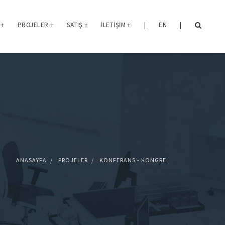
+
PROJELER
+
SATIŞ
+
İLETIŞIM
+
|
EN
|
ANASAYFA
PROJELER
KONFERANS - KONGRE