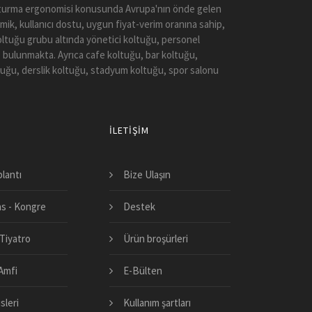
 Oturma ergonomisi konusunda Avrupa'nın önde gelen
mik, kullanıcı dostu, uygun fiyat-verim oranına sahip,
koltuğu grubu altında yönetici koltuğu, personel
 bulunmakta. Ayrıca cafe koltuğu, bar koltuğu,
tuğu, derslik koltuğu, stadyum koltuğu, spor salonu
İLETIŞIM
plantı
Bize Ulaşın
s - Kongre
Destek
Tiyatro
Ürün broşürleri
 Amfi
E-Bülten
sleri
Kullanım şartları