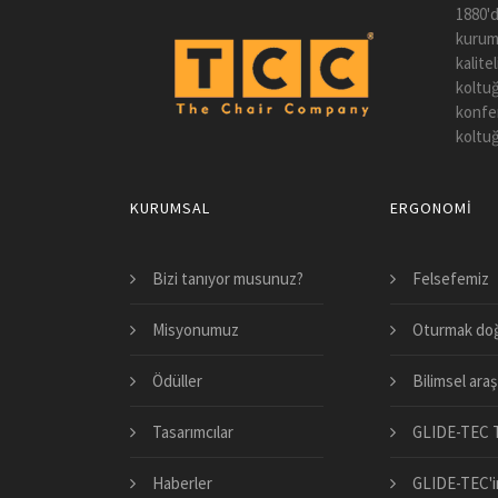
1880'd
kuruml
kalite
koltuğ
konfer
koltuğ
KURUMSAL
ERGONOMI
Bizi tanıyor musunuz?
Felsefemiz
Misyonumuz
Oturmak doğ
Ödüller
Bilimsel araş
Tasarımcılar
GLIDE-TEC T
Haberler
GLIDE-TEC'in