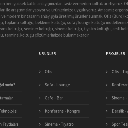
en beri yüksek kalite anlayışımızdan taviz vermeden koltuk üretiyoruz.
arı ile araştırmalar yapıyor ve ürünlerimize uyguluyoruz. Amacımız ergono
li ve modern bir tasarım anlayışıyla üretilmiş ürünler sunmak. Ofis (Büro) 
u, toplantı koltuğu, bekleme koltuğu, sofa / lounge koltuğu modellerimiz
ans koltuğu, seminer koltuğu, sinema koltuğu, tiyatro koltuğu, amfi kol
u, terminal koltuğu çözümlerimizde bulunmaktadır.
ÜRÜNLER
PROJELER
Ofis
Ofis - To
al mıdır?
Sofa - Lounge
Konferan
tırmalar
Cafe - Bar
Sinema - 
eknolojisi
Konferans - Kongre
Derslik -
 Faydaları
Sinema - Tiyatro
Spor Tesi