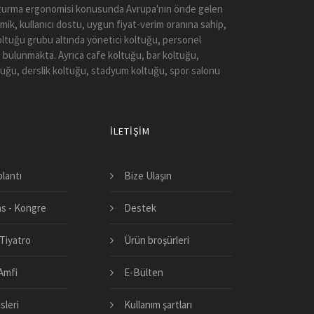
 Oturma ergonomisi konusunda Avrupa'nın önde gelen
mik, kullanıcı dostu, uygun fiyat-verim oranına sahip,
koltuğu grubu altında yönetici koltuğu, personel
 bulunmakta. Ayrıca cafe koltuğu, bar koltuğu,
tuğu, derslik koltuğu, stadyum koltuğu, spor salonu
İLETIŞIM
plantı
Bize Ulaşın
s - Kongre
Destek
Tiyatro
Ürün broşürleri
 Amfi
E-Bülten
sleri
Kullanım şartları