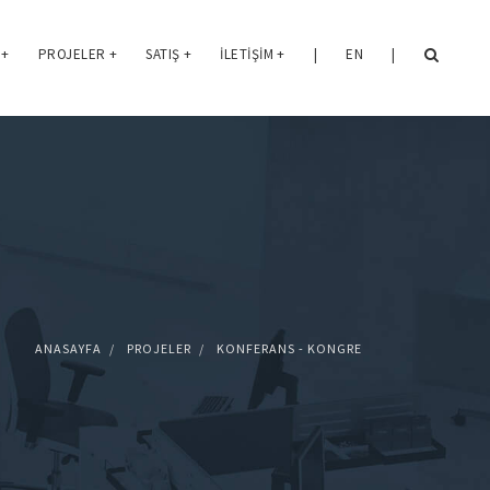
+
PROJELER
+
SATIŞ
+
İLETIŞIM
+
|
EN
|
ANASAYFA
PROJELER
KONFERANS - KONGRE