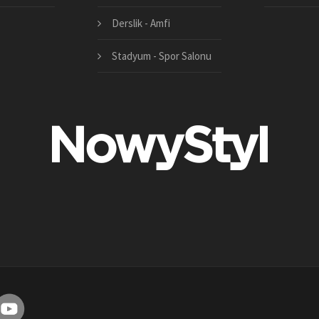
Derslik - Amfi
Stadyum - Spor Salonu