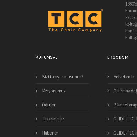
1880'd
kuruml
kalite
koltuğ
konfer
koltuğ
KURUMSAL
ERGONOMI
Bizi tanıyor musunuz?
Felsefemiz
Misyonumuz
Oturmak doğ
Ödüller
Bilimsel araş
Tasarımcılar
GLIDE-TEC T
Haberler
GLIDE-TEC'in