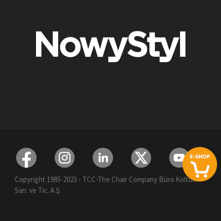
Copyright 1985-2023 - TCC-The Chair Company Büro Koltuk
San. ve Tic. A.Ş.