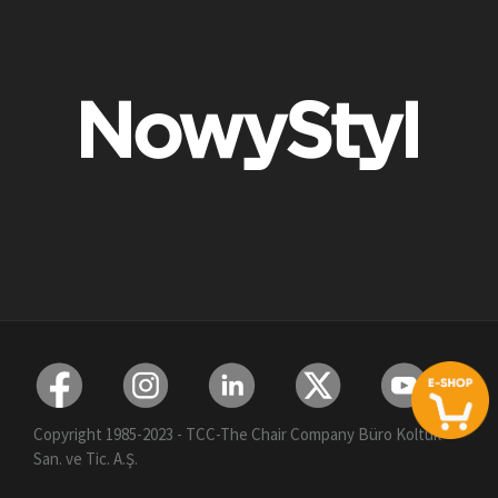
Copyright 1985-2023 - TCC-The Chair Company Büro Koltuk
San. ve Tic. A.Ş.