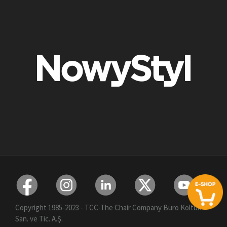
Copyright 1985-2023 - TCC-The Chair Company Büro Koltuk
San. ve Tic. A.Ş.