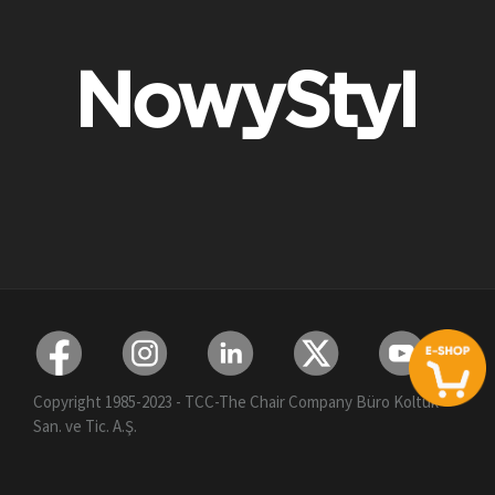
Copyright 1985-2023 - TCC-The Chair Company Büro Koltuk
San. ve Tic. A.Ş.