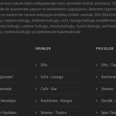
en beri yüksek kalite anlayışımızdan taviz vermeden koltuk üretiyoruz.
arı ile araştırmalar yapıyor ve ürünlerimize uyguluyoruz. Amacımız ergono
li ve modern bir tasarım anlayışıyla üretilmiş ürünler sunmak. Ofis (Büro) 
u, toplantı koltuğu, bekleme koltuğu, sofa / lounge koltuğu modellerimiz
ans koltuğu, seminer koltuğu, sinema koltuğu, tiyatro koltuğu, amfi kol
u, terminal koltuğu çözümlerimizde bulunmaktadır.
ÜRÜNLER
PROJELER
Ofis
Ofis - To
al mıdır?
Sofa - Lounge
Konferan
tırmalar
Cafe - Bar
Sinema - 
eknolojisi
Konferans - Kongre
Derslik -
 Faydaları
Sinema - Tiyatro
Spor Tesi