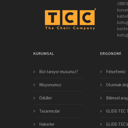
1880'd
kuruml
kalite
koltuğ
konfer
koltuğ
KURUMSAL
ERGONOMI
Bizi tanıyor musunuz?
Felsefemiz
Misyonumuz
Oturmak doğ
Ödüller
Bilimsel araş
Tasarımcılar
GLIDE-TEC T
Haberler
GLIDE-TEC'in