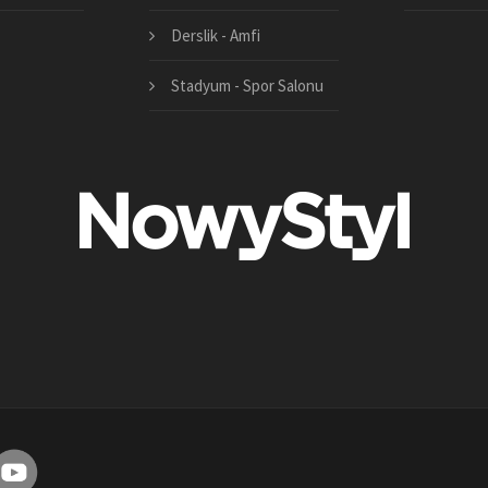
Derslik - Amfi
Stadyum - Spor Salonu