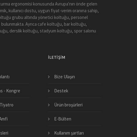
 Oturma ergonomisi konusunda Avrupa'nın önde gelen
mik, kullanıcı dostu, uygun fiyat-verim oranına sahip,
koltuğu grubu altında yönetici koltuğu, personel
 bulunmakta. Ayrıca cafe koltuğu, bar koltuğu,
tuğu, derslik koltuğu, stadyum koltuğu, spor salonu
İLETIŞIM
plantı
Bize Ulaşın
s - Kongre
Destek
Tiyatro
Ürün broşürleri
 Amfi
E-Bülten
sleri
Kullanım şartları