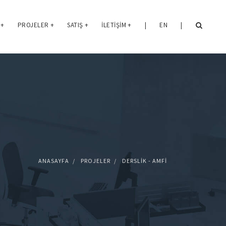
+
PROJELER
+
SATIŞ
+
İLETIŞIM
+
|
EN
|
ANASAYFA
PROJELER
DERSLIK - AMFI