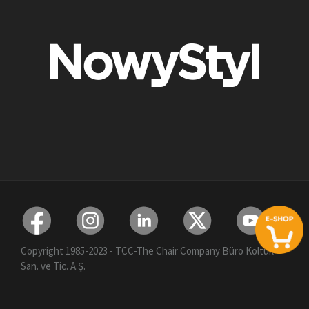
Copyright 1985-2023 - TCC-The Chair Company Büro Koltuk
San. ve Tic. A.Ş.