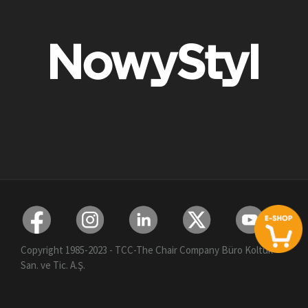
Copyright 1985-2023 - TCC-The Chair Company Büro Koltuk
San. ve Tic. A.Ş.