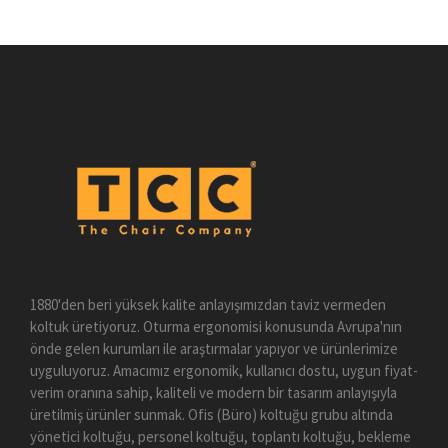
1880'den beri yüksek kalite anlayışımızdan taviz vermeden
koltuk üretiyoruz. Oturma ergonomisi konusunda Avrupa'nın
önde gelen kurumları ile araştırmalar yapıyor ve ürünlerimize
uyguluyoruz. Amacımız ergonomik, kullanıcı dostu, uygun fiyat-
verim oranına sahip, kaliteli ve modern bir tasarım anlayışıyla
üretilmiş ürünler sunmak. Ofis (Büro) koltuğu grubu altında
yönetici koltuğu, personel koltuğu, toplantı koltuğu, bekleme