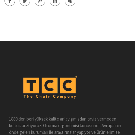
1880'den beri yüksek kalite anlayışımızdan taviz vermeden
koltuk üretiyoruz. Oturma ergonomisi konusunda Avrupa'nın
önde gelen kurumları ile araştırmalar yapıyor ve ürünlerimize