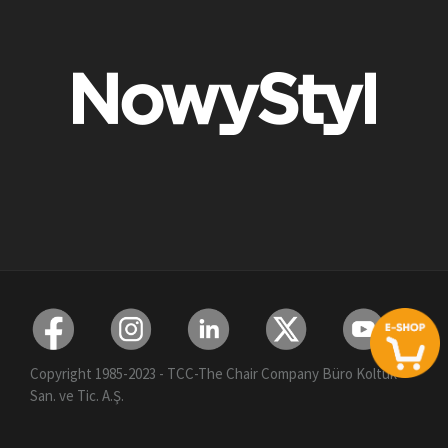
Copyright 1985-2023 - TCC-The Chair Company Büro Koltuk
San. ve Tic. A.Ş.