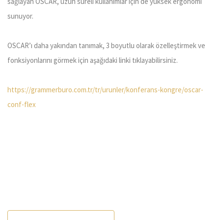
sağlayan OSCAR, uzun süreli kullanımlar için de yüksek ergonomi
sunuyor.
OSCAR’ı daha yakından tanımak, 3 boyutlu olarak özelleştirmek ve
fonksiyonlarını görmek için aşağıdaki linki tıklayabilirsiniz.
https://grammerburo.com.tr/tr/urunler/konferans-kongre/oscar-
conf-flex